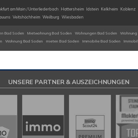
kfurt am Main / Unterliederbach
Hattersheim
Idstein
Kelkheim
Koblenz
auuns
Veitshöchheim
Weilburg
Wiesbaden
en Bad Soden
Mietwohnung Bad Soden
Wohnungen Bad Soden
Wohnung 
n
Wohnung Bad Soden
mieten Bad Soden
Immobilie Bad Soden
Immobil
UNSERE PARTNER & AUSZEICHNUNGEN