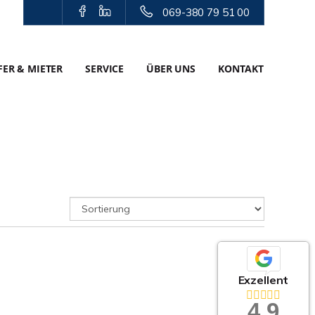
069-380 79 51 00
ER & MIETER
SERVICE
ÜBER UNS
KONTAKT
Exzellent
4,9