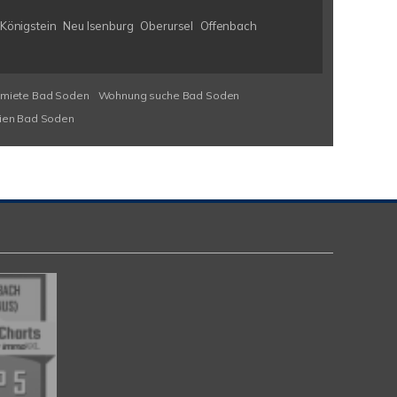
Königstein
Neu Isenburg
Oberursel
Offenbach
miete Bad Soden
Wohnung suche Bad Soden
ien Bad Soden