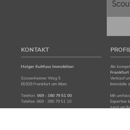
KONTAKT
PROFI
Holger Kuhfuss Immobilien
Als kompe
Frankfurt
Sossenheimer Weg 5
Verkauf un
65929 Frankfurt am Main
Immobilie z
Telefon:
069 - 380 79 51 00
Mit umfas
Telefax: 069 - 380 79 51 10
Expertise 
rund um Ih
E-Mail:
vertrieb@immobilien-
Frankfurt
kuhfuss.com
Sprechen S
Internet:
www.immobilien-kuhfuss.com