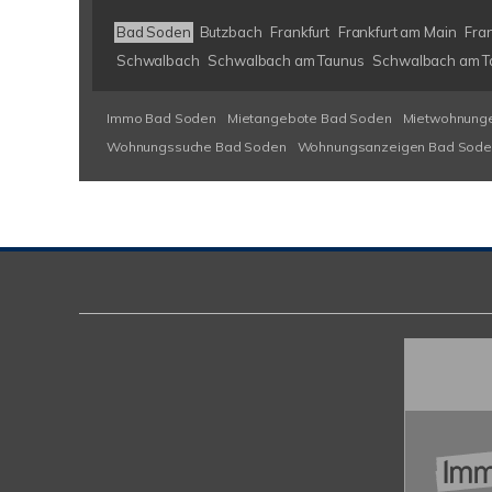
Bad Soden
Butzbach
Frankfurt
Frankfurt am Main
Fran
Schwalbach
Schwalbach am Taunus
Schwalbach am T
Immo Bad Soden
Mietangebote Bad Soden
Mietwohnung
Wohnungssuche Bad Soden
Wohnungsanzeigen Bad Sode