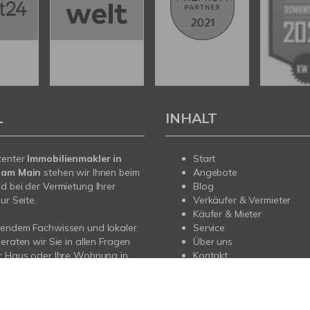
L
INHALT
tenter
Immobilienmakler in
Start
 am Main
stehen wir Ihnen beim
Angebote
d bei der Vermietung Ihrer
Blog
ur Seite.
Verkäufer & Vermieter
Käufer & Mieter
sendem Fachwissen und lokaler
Service
beraten wir Sie in allen Fragen
Über uns
r Haus oder Ihre Wohnung in
Kontakt
 und Umgebung.
ie uns an – wir sind für Sie da.