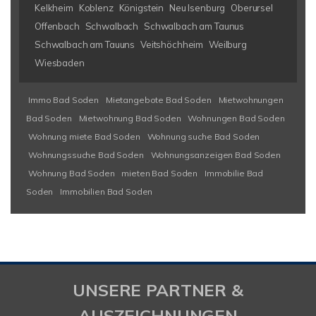
Kelkheim
Koblenz
Königstein
Neu Isenburg
Oberursel
Offenbach
Schwalbach
Schwalbach am Taunus
Schwalbach am Tauuns
Veitshöchheim
Weilburg
Wiesbaden
Immo Bad Soden
Mietangebote Bad Soden
Mietwohnungen
Bad Soden
Mietwohnung Bad Soden
Wohnungen Bad Soden
Wohnung miete Bad Soden
Wohnung suche Bad Soden
Wohnungssuche Bad Soden
Wohnungsanzeigen Bad Soden
Wohnung Bad Soden
mieten Bad Soden
Immobilie Bad
Soden
Immobilien Bad Soden
UNSERE PARTNER &
AUSZEICHNUNGEN