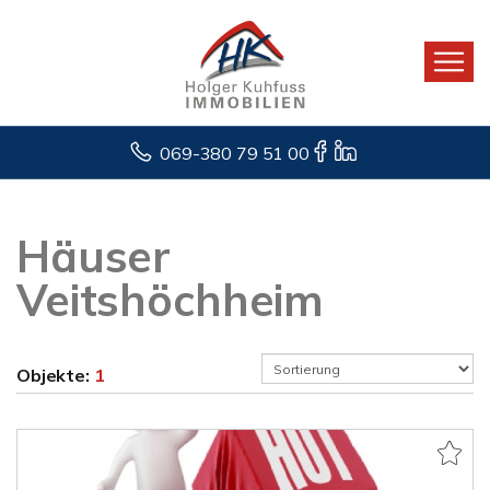
069-380 79 51 00
Häuser
Veitshöchheim
Objekte:
1