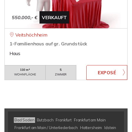
550.000,- €
VERKAUFT
Veitshöchheim
1-Familienhaus auf gr. Grundstück
Haus
110 m²
5
WOHNFLÄCHE
ZIMMER
Bad Soden
Butzbach
Frankfurt
Frankfurt am Main
Frankfurt am Main / Unterliederbach
Hattersheim
Idstein