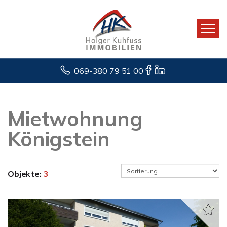
069-380 79 51 00
Mietwohnung
Königstein
Objekte:
3