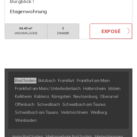
Burgblick !
Etagenwohnung
64,40 m²
2
WOHNFLÄCHE
ZIMMER
Bad Soden
Butzbach
Frankfurt
Frankfurt am Main
Frankfurt am Main / Unterliederbach
Hattersheim
Idstein
Kelkheim
Koblenz
Königstein
Neu Isenburg
Oberursel
Offenbach
Schwalbach
Schwalbach am Taunus
Schwalbach am Tauuns
Veitshöchheim
Weilburg
Wiesbaden
Immo Bad Soden
Mietangebote Bad Soden
Mietwohnungen