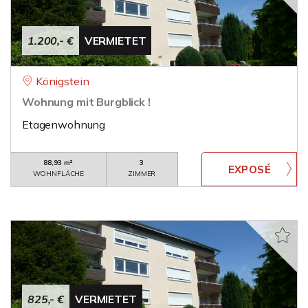
1.200,- €
VERMIETET
Königstein
Wohnung mit Burgblick !
Etagenwohnung
88,93 m²
3
WOHNFLÄCHE
ZIMMER
825,- €
VERMIETET