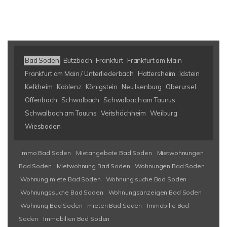
Bad Soden
Butzbach
Frankfurt
Frankfurt am Main
Frankfurt am Main / Unterliederbach
Hattersheim
Idstein
Kelkheim
Koblenz
Königstein
Neu Isenburg
Oberursel
Offenbach
Schwalbach
Schwalbach am Taunus
Schwalbach am Tauuns
Veitshöchheim
Weilburg
Wiesbaden
Immo Bad Soden
Mietangebote Bad Soden
Mietwohnungen
Bad Soden
Mietwohnung Bad Soden
Wohnungen Bad Soden
Wohnung miete Bad Soden
Wohnung suche Bad Soden
Wohnungssuche Bad Soden
Wohnungsanzeigen Bad Soden
Wohnung Bad Soden
mieten Bad Soden
Immobilie Bad
Soden
Immobilien Bad Soden