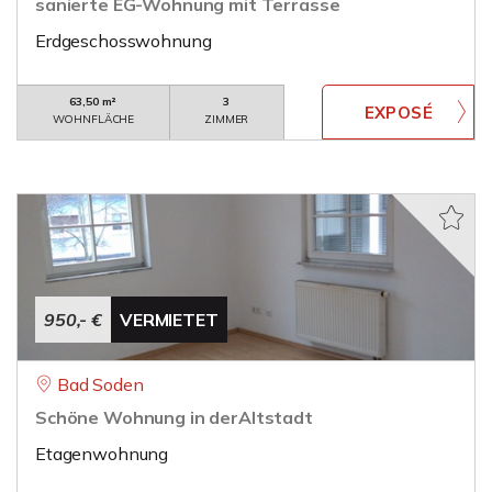
sanierte EG-Wohnung mit Terrasse
Erdgeschosswohnung
63,50 m²
3
WOHNFLÄCHE
ZIMMER
950,- €
VERMIETET
Bad Soden
Schöne Wohnung in derAltstadt
Etagenwohnung