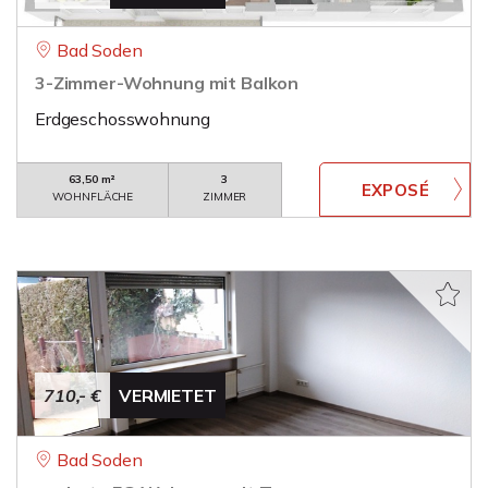
Bad Soden
3-Zimmer-Wohnung mit Balkon
Erdgeschosswohnung
63,50 m²
3
WOHNFLÄCHE
ZIMMER
710,- €
VERMIETET
Bad Soden