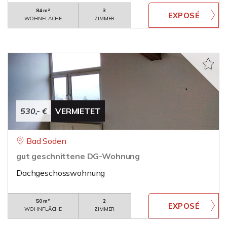
84 m²
3
WOHNFLÄCHE
ZIMMER
530,- €
VERMIETET
Bad Soden
gut geschnittene DG-Wohnung
Dachgeschosswohnung
50 m²
2
WOHNFLÄCHE
ZIMMER