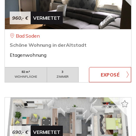
960,- €
VERMIETET
Bad Soden
Schöne Wohnung in derAltstadt
Etagenwohnung
82 m²
3
WOHNFLÄCHE
ZIMMER
690,- €
VERMIETET