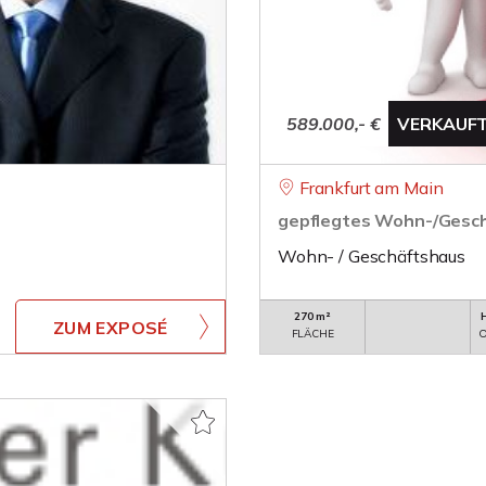
589.000,- €
VERKAUF
Frankfurt am Main
gepflegtes Wohn-/Gesch
Wohn- / Geschäftshaus
270 m²
ZUM EXPOSÉ
FLÄCHE
O