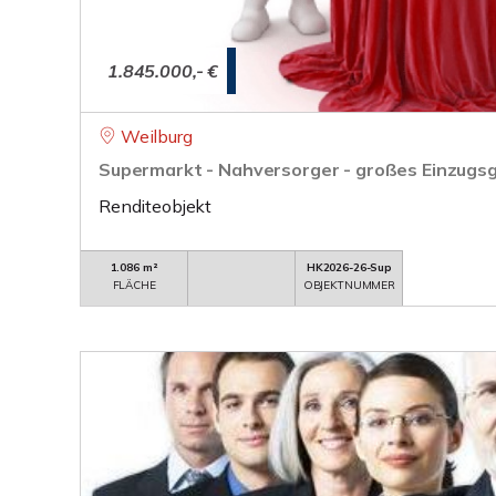
1.845.000,- €
Weilburg
Supermarkt - Nahversorger - großes Einzugs
Renditeobjekt
1.086 m²
HK2026-26-Sup
FLÄCHE
OBJEKTNUMMER