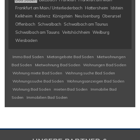
Frankfurt am Main / Unterliederbach
Hattersheim
Idstein
Kelkheim
Koblenz
Königstein
Neu Isenburg
Oberursel
Offenbach
Schwalbach
Schwalbach am Taunus
Schwalbach am Tauuns
Veitshöchheim
Weilburg
Wiesbaden
Immo Bad Soden
Mietangebote Bad Soden
Mietwohnungen
Bad Soden
Mietwohnung Bad Soden
Wohnungen Bad Soden
Wohnung miete Bad Soden
Wohnung suche Bad Soden
Wohnungssuche Bad Soden
Wohnungsanzeigen Bad Soden
Wohnung Bad Soden
mieten Bad Soden
Immobilie Bad
Soden
Immobilien Bad Soden