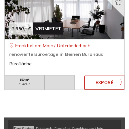
1.350,- €
VERMIETET
Frankfurt am Main / Unterliederbach
renovierte Büroetage in kleinen Bürohaus
Bürofläche
150 m²
FLÄCHE
Bad Soden
Butzbach
Frankfurt
Frankfurt am Main