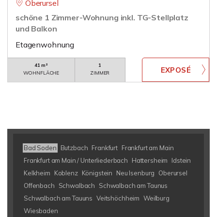
Oberursel
schöne 1 Zimmer-Wohnung inkl. TG-Stellplatz
und Balkon
Etagenwohnung
41 m²
1
WOHNFLÄCHE
ZIMMER
Bad Soden
Butzbach
Frankfurt
Frankfurt am Main
Frankfurt am Main / Unterliederbach
Hattersheim
Idstein
Kelkheim
Koblenz
Königstein
Neu Isenburg
Oberursel
Offenbach
Schwalbach
Schwalbach am Taunus
Schwalbach am Tauuns
Veitshöchheim
Weilburg
Wiesbaden