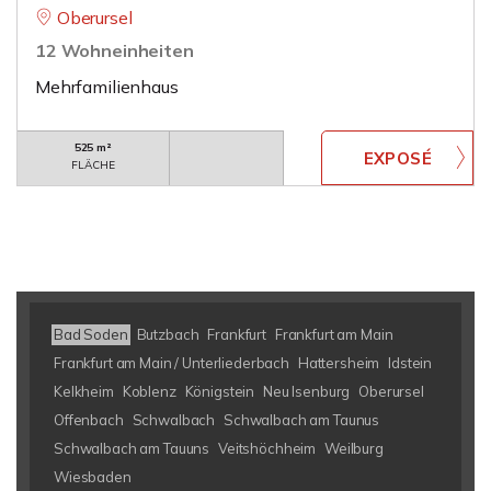
Oberursel
12 Wohneinheiten
Mehrfamilienhaus
525 m²
FLÄCHE
Bad Soden
Butzbach
Frankfurt
Frankfurt am Main
Frankfurt am Main / Unterliederbach
Hattersheim
Idstein
Kelkheim
Koblenz
Königstein
Neu Isenburg
Oberursel
Offenbach
Schwalbach
Schwalbach am Taunus
Schwalbach am Tauuns
Veitshöchheim
Weilburg
Wiesbaden