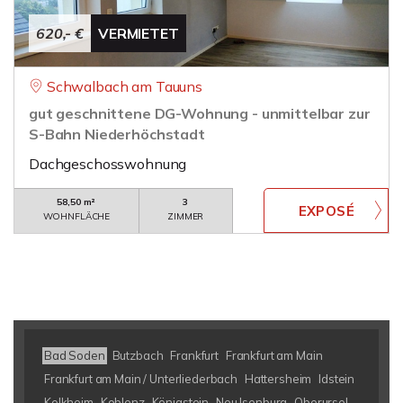
620,- €
VERMIETET
Schwalbach am Tauuns
gut geschnittene DG-Wohnung - unmittelbar zur
S-Bahn Niederhöchstadt
Dachgeschosswohnung
58,50 m²
3
WOHNFLÄCHE
ZIMMER
Bad Soden
Butzbach
Frankfurt
Frankfurt am Main
Frankfurt am Main / Unterliederbach
Hattersheim
Idstein
Kelkheim
Koblenz
Königstein
Neu Isenburg
Oberursel