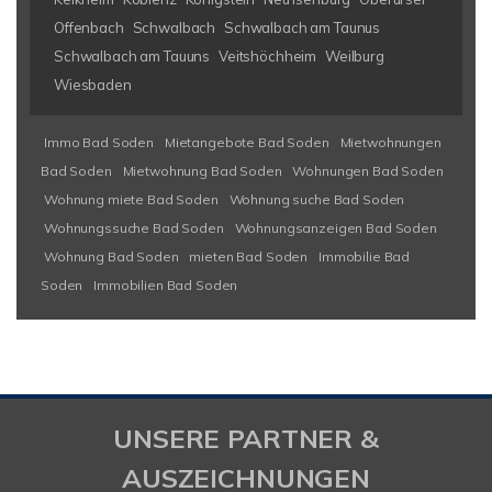
Offenbach
Schwalbach
Schwalbach am Taunus
Schwalbach am Tauuns
Veitshöchheim
Weilburg
Wiesbaden
Immo Bad Soden
Mietangebote Bad Soden
Mietwohnungen
Bad Soden
Mietwohnung Bad Soden
Wohnungen Bad Soden
Wohnung miete Bad Soden
Wohnung suche Bad Soden
Wohnungssuche Bad Soden
Wohnungsanzeigen Bad Soden
Wohnung Bad Soden
mieten Bad Soden
Immobilie Bad
Soden
Immobilien Bad Soden
UNSERE PARTNER &
AUSZEICHNUNGEN