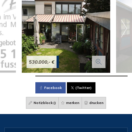
530.000,- €
Facebook
(Twitter)
Notizblock (
)
merken
drucken