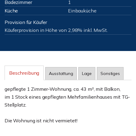
Badezimmer
1
Küche
Einbauküche
Provision für Käufer
Käuferprovision in Höhe von 2,98% inkl. MwSt.
Beschreibung
Ausstattung
Lage
Sonstiges
gepflegte 1 Zimmer-Wohnung, ca. 43 m², mit Balkon,
im 1 Stock eines gepflegten Mehrfamilienhauses mit TG-
Stellplatz.
Die Wohnung ist nicht vermietet!