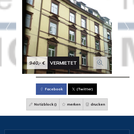
940,- €
VERMIETET
Facebook
(Twitter)
Notizblock (
)
merken
drucken