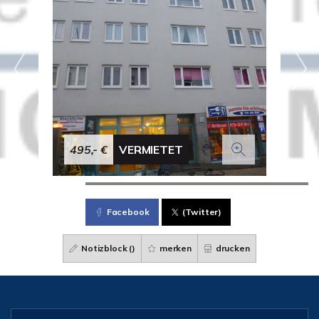
495,- €
VERMIETET
Facebook
(Twitter)
Notizblock (
)
merken
drucken