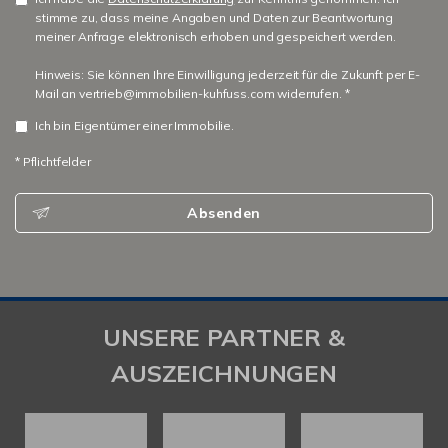
stimme zu, dass meine Angaben und Daten zur Beantwortung
meiner Anfrage elektronisch erhoben und gespeichert werden.
Hinweis: Sie können Ihre Einwilligung jederzeit für die Zukunft per E-
Mail an vertrieb@immobilien-kuhfuss.com widerrufen. *
Ich bin Eigentümer einer Immobilie.
* Pflichtfelder
Absenden
UNSERE PARTNER &
AUSZEICHNUNGEN