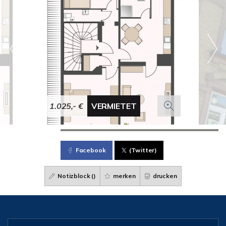
1.025,- €
VERMIETET
Facebook
(Twitter)
Notizblock (
)
merken
drucken