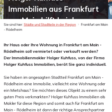
Immobilien aus Frankfurt
am Main hilft bei der
Sie sind hier:
Städte und Stadtteile in der Region
Frankfurt am Main
Vermarktung Ihres
- Rödelheim
Hauses oder Ihrer
Ihr Haus oder Ihre Wohnung in Frankfurt am Main -
Rödelheim soll vermietet oder verkauft werden?
Wohnung
Der Immobilienmakler Holger Kuhfuss, von der Firma
Holger Kuhfuss Immobilien, berät Sie ganz individuell.
Sie haben im angesagten Stadtteil Frankfurt am Main -
Rödelheim eine Immobilie, vielleicht eine Wohnung oder
ein Mietshaus? Sie möchten dieses Objekt zu einem sehr
guten Preis verkmarkten? Holger Kuhfuss Immobilien als
Makler für diese Region und somit auch für Frankfurt am
Main - Rödelheim ist dann der richtige Ansprechpartner