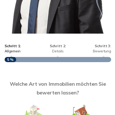
Schritt 1:
Schritt 2:
Schritt 3:
Allgemein
Details
Bewertung
5 %
S
Welche Art von Immobilien möchten Sie
A
bewerten lassen?
W