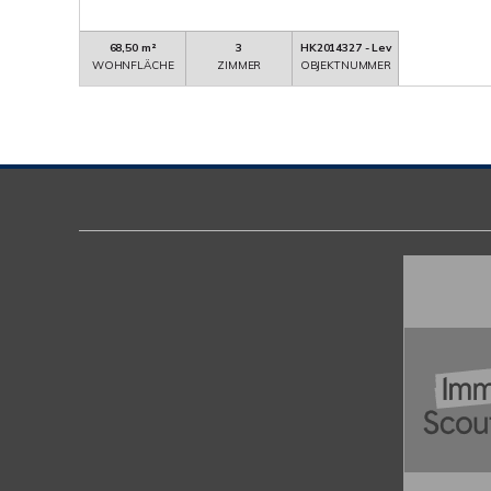
68,50 m²
3
HK2014327 - Lev
WOHNFLÄCHE
ZIMMER
OBJEKTNUMMER