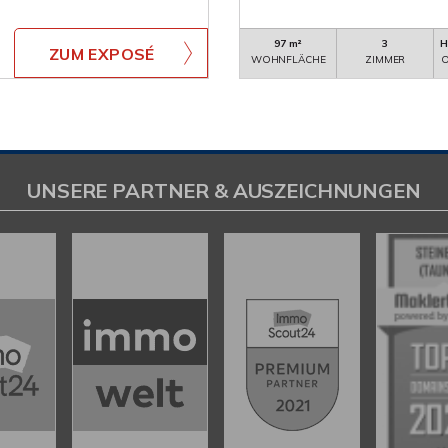
97 m²
3
H
ZUM EXPOSÉ
WOHNFLÄCHE
ZIMMER
O
UNSERE PARTNER & AUSZEICHNUNGEN