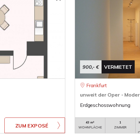
900,- €
VERMIETET
Frankfurt
unweit der Oper - Moder
Erdgeschosswohnung
43 m²
1
ZUM EXPOSÉ
WOHNFLÄCHE
ZIMMER
O