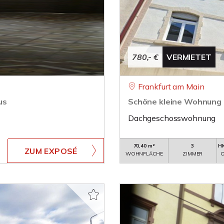
780,- €
VERMIETET
Frankfurt am Main
us
Schöne kleine Wohnung
Dachgeschosswohnung
70,40 m²
3
HK
ZUM EXPOSÉ
WOHNFLÄCHE
ZIMMER
O