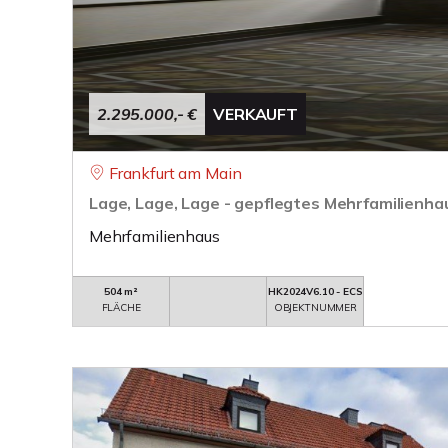
2.295.000,- €
VERKAUFT
Frankfurt am Main
Lage, Lage, Lage - gepflegtes Mehrfamilienha
Mehrfamilienhaus
504 m²
HK2024V6.10 - ECS
FLÄCHE
OBJEKTNUMMER