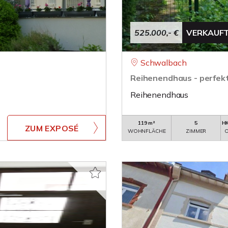
525.000,- €
VERKAUF
Schwalbach
Reihenendhaus - perfekt 
Reihenendhaus
119 m²
5
HK
ZUM EXPOSÉ
WOHNFLÄCHE
ZIMMER
O