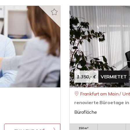
1.350,- €
VERMIETET
Frankfurt am Main / Un
renovierte Büroetage in
Bürofläche
150 m²