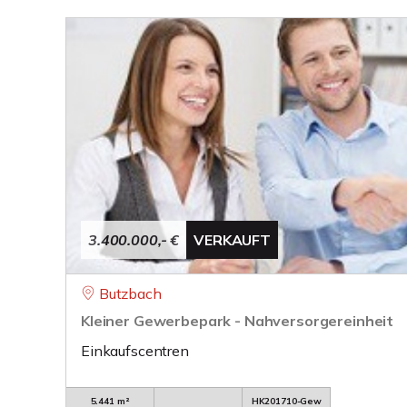
3.400.000,- €
VERKAUFT
Butzbach
Kleiner Gewerbepark - Nahversorgereinheit
Einkaufscentren
5.441 m²
HK201710-Gew