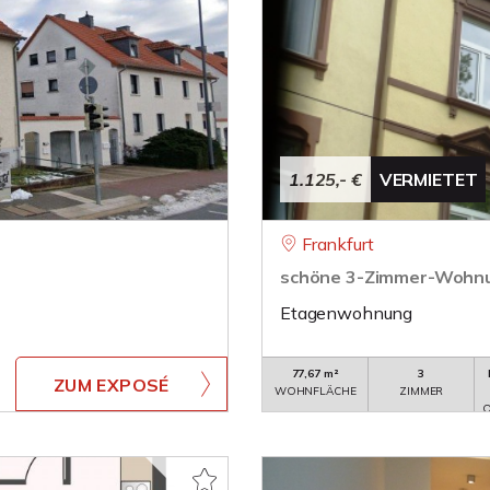
1.125,- €
VERMIETET
Frankfurt
schöne 3-Zimmer-Wohnun
Etagenwohnung
77,67 m²
3
ZUM EXPOSÉ
WOHNFLÄCHE
ZIMMER
O