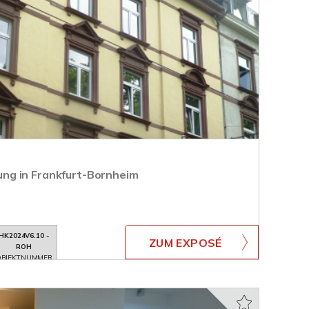
g in Frankfurt-Bornheim
HK2024V6.10 -
ZUM EXPOSÉ
ROH
BJEKTNUMMER