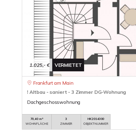
1.025,- €
VERMIETET
Frankfurt am Main
! Altbau - saniert - 3 Zimmer DG-Wohnung
Dachgeschosswohnung
70,40 m²
3
HK2014300
WOHNFLÄCHE
ZIMMER
OBJEKTNUMMER