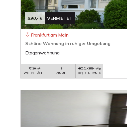
890,- €
VERMIETET
Frankfurt am Main
Schöne Wohnung in ruhiger Umgebung
Etagenwohnung
77,20 m²
3
HK2014359 - Alp
WOHNFLÄCHE
ZIMMER
OBJEKTNUMMER