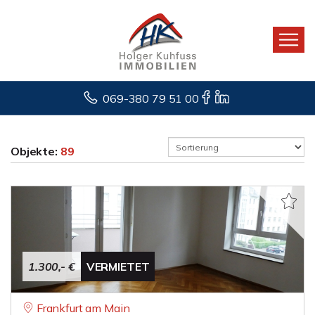
069-380 79 51 00
Objekte:
89
1.300,- €
VERMIETET
Frankfurt am Main