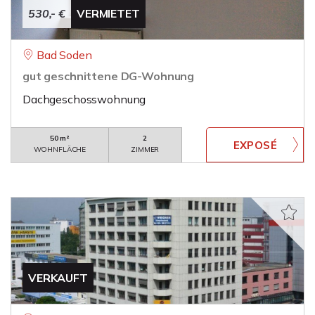
530,- €
VERMIETET
Bad Soden
gut geschnittene DG-Wohnung
Dachgeschosswohnung
50 m²
2
WOHNFLÄCHE
ZIMMER
VERKAUFT