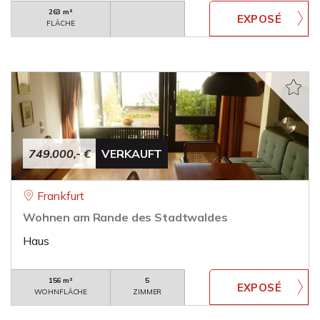
263 m²
FLÄCHE
749.000,- €
VERKAUFT
Frankfurt
Wohnen am Rande des Stadtwaldes
Haus
156 m²
5
WOHNFLÄCHE
ZIMMER