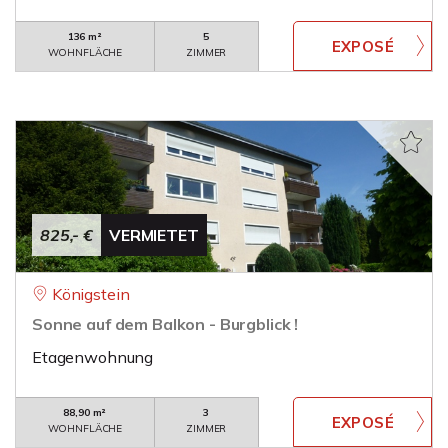
136 m²
5
WOHNFLÄCHE
ZIMMER
825,- €
VERMIETET
Königstein
Sonne auf dem Balkon - Burgblick !
Etagenwohnung
88,90 m²
3
WOHNFLÄCHE
ZIMMER