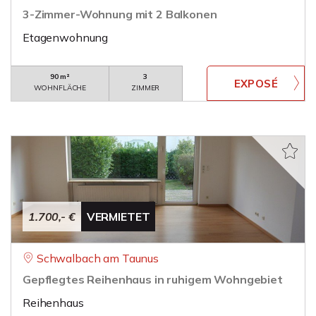
3-Zimmer-Wohnung mit 2 Balkonen
Etagenwohnung
90 m²
3
WOHNFLÄCHE
ZIMMER
1.700,- €
VERMIETET
Schwalbach am Taunus
Gepflegtes Reihenhaus in ruhigem Wohngebiet
Reihenhaus