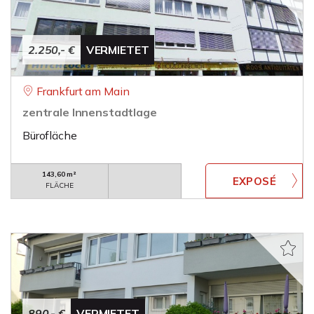
2.250,- €
VERMIETET
Frankfurt am Main
zentrale Innenstadtlage
Bürofläche
143,60 m²
FLÄCHE
890,- €
VERMIETET