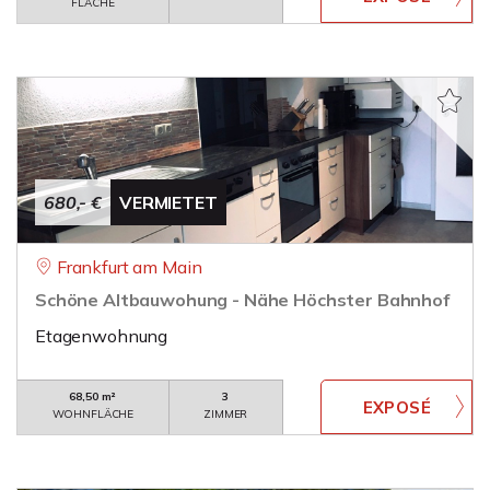
FLÄCHE
680,- €
VERMIETET
Frankfurt am Main
Schöne Altbauwohung - Nähe Höchster Bahnhof
Etagenwohnung
68,50 m²
3
WOHNFLÄCHE
ZIMMER