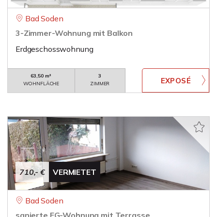
Bad Soden
3-Zimmer-Wohnung mit Balkon
Erdgeschosswohnung
63,50 m²
3
WOHNFLÄCHE
ZIMMER
710,- €
VERMIETET
Bad Soden
sanierte EG-Wohnung mit Terrasse