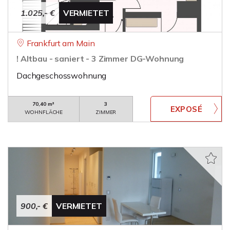
1.025,- €
VERMIETET
Frankfurt am Main
! Altbau - saniert - 3 Zimmer DG-Wohnung
Dachgeschosswohnung
70,40 m²
3
WOHNFLÄCHE
ZIMMER
900,- €
VERMIETET