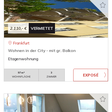
2.110,- €
VERMIETET
Frankfurt
Wohnen in der City - mit gr. Balkon
Etagenwohnung
97 m²
3
WOHNFLÄCHE
ZIMMER