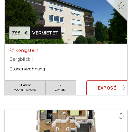
788,- €
VERMIETET
Königstein
Burgblick !
Etagenwohnung
64,40 m²
2
WOHNFLÄCHE
ZIMMER