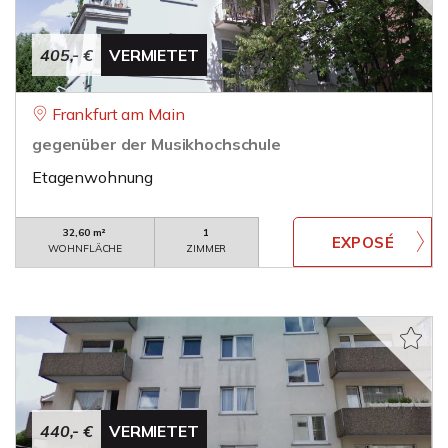
405,- €
VERMIETET
Frankfurt am Main
gegenüber der Musikhochschule
Etagenwohnung
32,60 m²
1
WOHNFLÄCHE
ZIMMER
440,- €
VERMIETET