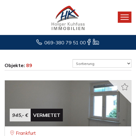
069-380 79 51 00
Objekte:
89
945,- €
VERMIETET
Frankfurt