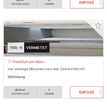
222 m²
12
WOHNFLÄCHE
ZIMMER
700,- €
VERMIETET
Frankfurt am Main
nur wenige Minuten von der Zeil entfernt!
Wohnung
65,30 m²
3
WOHNFLÄCHE
ZIMMER