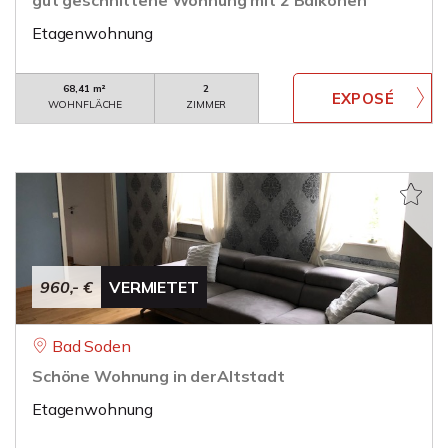
gut geschnittene Wohnung mit 2 Balkonen
Etagenwohnung
68,41 m²
2
WOHNFLÄCHE
ZIMMER
960,- €
VERMIETET
Bad Soden
Schöne Wohnung in derAltstadt
Etagenwohnung