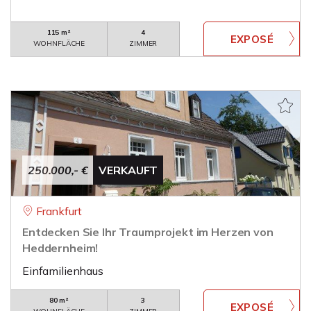
115 m²
4
WOHNFLÄCHE
ZIMMER
250.000,- €
VERKAUFT
Frankfurt
Entdecken Sie Ihr Traumprojekt im Herzen von
Heddernheim!
Einfamilienhaus
80 m²
3