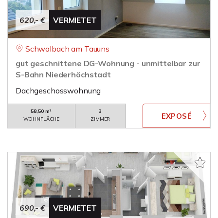
620,- €
VERMIETET
Schwalbach am Tauuns
gut geschnittene DG-Wohnung - unmittelbar zur
S-Bahn Niederhöchstadt
Dachgeschosswohnung
58,50 m²
3
WOHNFLÄCHE
ZIMMER
690,- €
VERMIETET