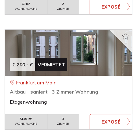
69 m²
2
WOHNFLÄCHE
ZIMMER
1.200,- €
VERMIETET
Frankfurt am Main
Altbau - saniert - 3 Zimmer Wohnung
Etagenwohnung
74,01 m²
3
WOHNFLÄCHE
ZIMMER