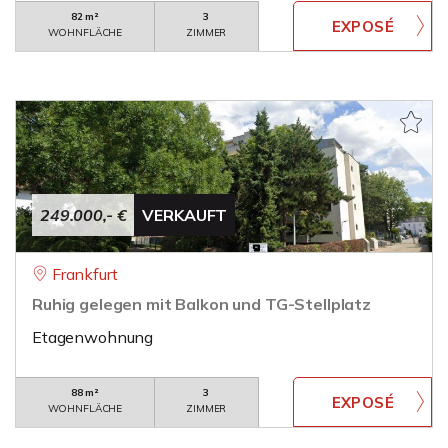
82 m²
3
WOHNFLÄCHE
ZIMMER
249.000,- €
VERKAUFT
Frankfurt
Ruhig gelegen mit Balkon und TG-Stellplatz
Etagenwohnung
88 m²
3
WOHNFLÄCHE
ZIMMER