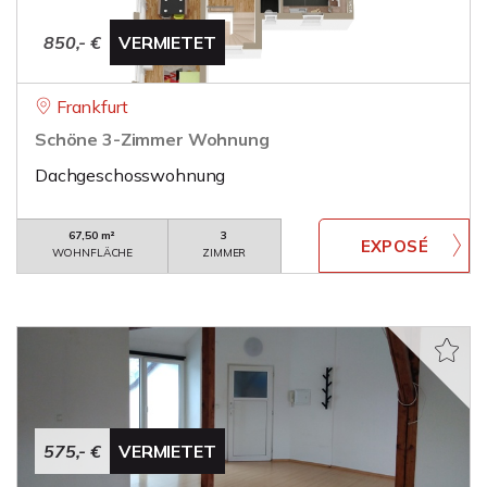
850,- €
VERMIETET
Frankfurt
Schöne 3-Zimmer Wohnung
Dachgeschosswohnung
67,50 m²
3
WOHNFLÄCHE
ZIMMER
575,- €
VERMIETET