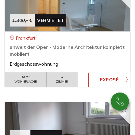
1.300,- €
VERMIETET
Frankfurt
unweit der Oper - Moderne Architektur komplett
möbliert
Erdgeschosswohnung
43 m²
1
WOHNFLÄCHE
ZIMMER