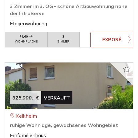
3 Zimmer im 3. OG - schöne Altbauwohnung nahe
der InfraServe
Etagenwohnung
74,60 m²
3
WOHNFLÄCHE
ZIMMER
625.000,- €
VERKAUFT
Kelkheim
ruhige Wohnlage, gewachsenes Wohngebiet
Einfamilienhaus