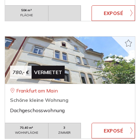
504 m²
FLÄCHE
780,- €
VERMIETET
Frankfurt am Main
Schöne kleine Wohnung
Dachgeschosswohnung
70,40 m²
3
WOHNFLÄCHE
ZIMMER