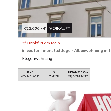
612.000,- €
VERKAUFT
Frankfurt am Main
in bester Innenstadtlage - Albauwohnung mi
Etagenwohnung
72 m²
3
HK2014329.33-e
WOHNFLÄCHE
ZIMMER
OBJEKTNUMMER