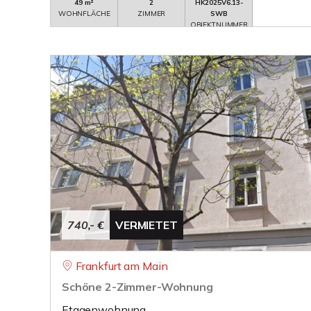
49 m²
2
HK2025V6.13-
WOHNFLÄCHE
ZIMMER
SWB
OBJEKTNUMMER
740,- €
VERMIETET
Frankfurt am Main
Schöne 2-Zimmer-Wohnung
Etagenwohnung