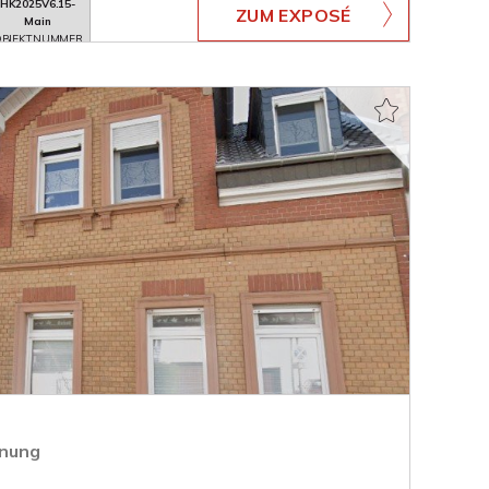
HK2025V6.15-
ZUM EXPOSÉ
Main
BJEKTNUMMER
nung