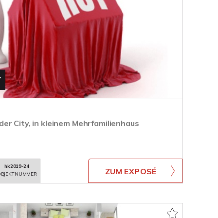
T
er City, in kleinem Mehrfamilienhaus
hk2019-24
ZUM EXPOSÉ
BJEKTNUMMER