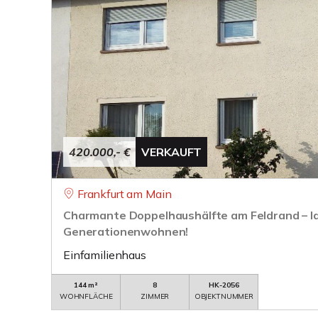
420.000,- €
VERKAUFT
Frankfurt am Main
Charmante Doppelhaushälfte am Feldrand – Ide
Generationenwohnen!
Einfamilienhaus
144 m²
8
HK-2056
WOHNFLÄCHE
ZIMMER
OBJEKTNUMMER