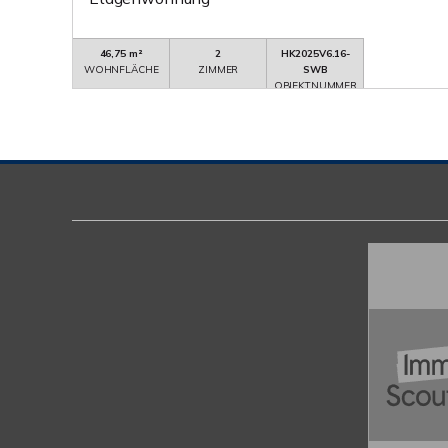
46,75 m²
2
HK2025V6.16-
WOHNFLÄCHE
ZIMMER
SWB
OBJEKTNUMMER