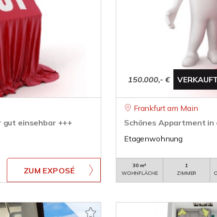
150.000,- €
VERKAUF
Frankfurt am Main
r gut einsehbar +++
Schönes Appartment in d
Etagenwohnung
30 m²
1
ZUM EXPOSÉ
WOHNFLÄCHE
ZIMMER
O