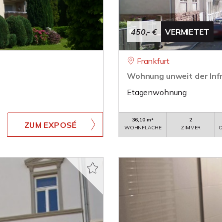
450,- €
VERMIETET
Frankfurt
Wohnung unweit der Inf
Etagenwohnung
36,10 m²
2
ZUM EXPOSÉ
WOHNFLÄCHE
ZIMMER
O