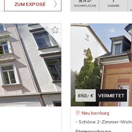
28,73 m²
1
ZUM EXPOSÉ
WOHNFLÄCHE
ZIMMER
O
650,- €
VERMIETET
Neu Isenburg
- Schöne 2-Zimmer-Woh
Etagenwohnung