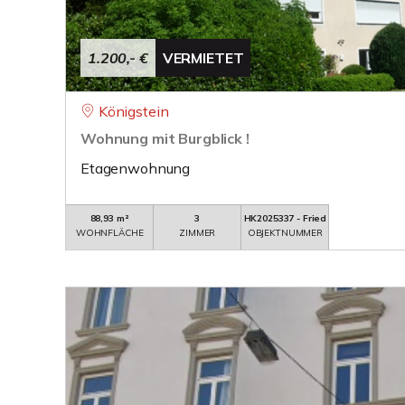
1.200,- €
VERMIETET
Königstein
Wohnung mit Burgblick !
Etagenwohnung
88,93 m²
3
HK2025337 - Fried
WOHNFLÄCHE
ZIMMER
OBJEKTNUMMER