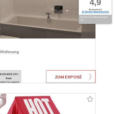
4,9
Basierend auf
11 Google-Bewertungen
Echtheit von Bewertungen
.-Wohnung
K2014329.23V -
ZUM EXPOSÉ
Bark
BJEKTNUMMER