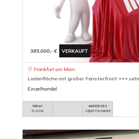
385.000,- €
VERKAUFT
Frankfurt am Main
Ladenfläche mit großer Fensterfront +++ seh
Einzelhandel
160 m²
hk2019-23.1
FLÄCHE
OBJEKTNUMMER