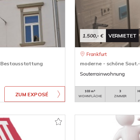
1.500,- €
VERMIETET
Frankfurt
t Bestausstattung
moderne - schöne Sout
Souterrainwohnung
103 m²
3
H
ZUM EXPOSÉ
WOHNFLÄCHE
ZIMMER
O