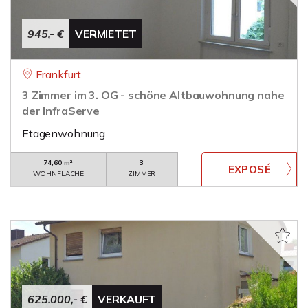
945,- €
VERMIETET
Frankfurt
3 Zimmer im 3. OG - schöne Altbauwohnung nahe
der InfraServe
Etagenwohnung
74,60 m²
3
WOHNFLÄCHE
ZIMMER
625.000,- €
VERKAUFT