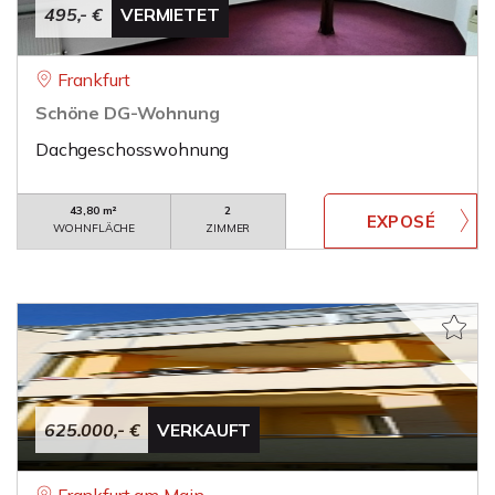
495,- €
VERMIETET
Frankfurt
Schöne DG-Wohnung
Dachgeschosswohnung
43,80 m²
2
WOHNFLÄCHE
ZIMMER
625.000,- €
VERKAUFT