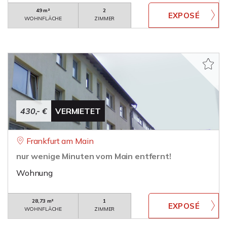
49 m²
2
WOHNFLÄCHE
ZIMMER
430,- €
VERMIETET
Frankfurt am Main
nur wenige Minuten vom Main entfernt!
Wohnung
28,73 m²
1
WOHNFLÄCHE
ZIMMER