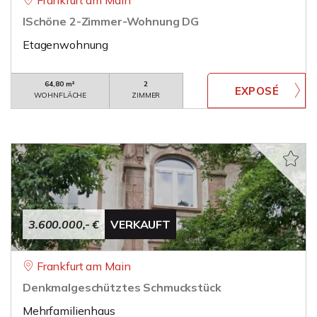
Frankfurt am Main
lSchöne 2-Zimmer-Wohnung DG
Etagenwohnung
64,80 m²
2
WOHNFLÄCHE
ZIMMER
3.600.000,- €
VERKAUFT
Frankfurt am Main
Denkmalgeschütztes Schmuckstück
Mehrfamilienhaus