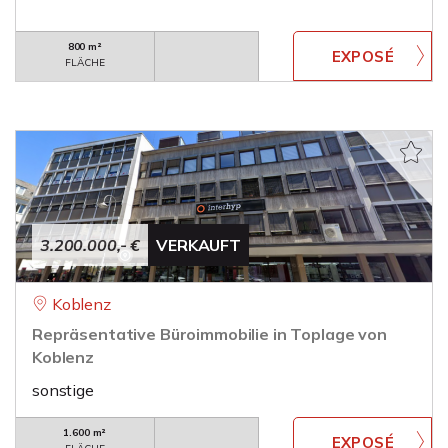
800 m²
FLÄCHE
3.200.000,- €
VERKAUFT
Koblenz
Repräsentative Büroimmobilie in Toplage von
Koblenz
sonstige
1.600 m²