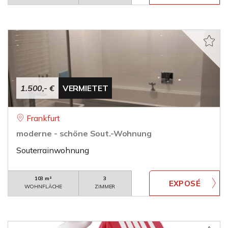
1.500,- €
VERMIETET
Frankfurt
moderne - schöne Sout.-Wohnung
Souterrainwohnung
103 m²
3
WOHNFLÄCHE
ZIMMER