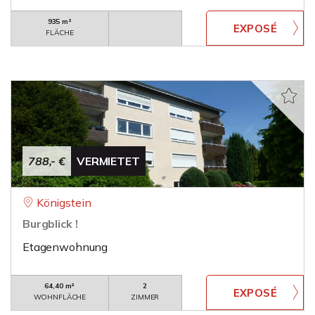
935 m²
FLÄCHE
788,- €
VERMIETET
Königstein
Burgblick !
Etagenwohnung
64,40 m²
2
WOHNFLÄCHE
ZIMMER