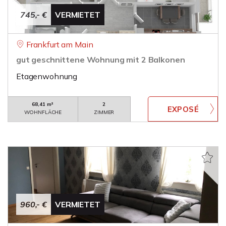
745,- €
VERMIETET
Frankfurt am Main
gut geschnittene Wohnung mit 2 Balkonen
Etagenwohnung
68,41 m²
2
WOHNFLÄCHE
ZIMMER
960,- €
VERMIETET