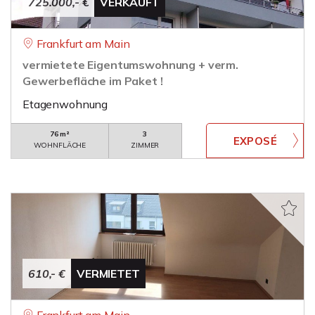
725.000,- €
VERKAUFT
Frankfurt am Main
vermietete Eigentumswohnung + verm.
Gewerbefläche im Paket !
Etagenwohnung
76 m²
3
WOHNFLÄCHE
ZIMMER
610,- €
VERMIETET