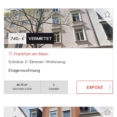
740,- €
VERMIETET
Frankfurt am Main
Schöne 2-Zimmer-Wohnung
Etagenwohnung
46,75 m²
2
WOHNFLÄCHE
ZIMMER