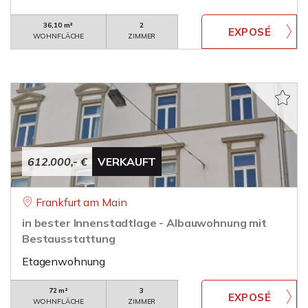
36,10 m²
2
WOHNFLÄCHE
ZIMMER
612.000,- €
VERKAUFT
Frankfurt am Main
in bester Innenstadtlage - Albauwohnung mit
Bestausstattung
Etagenwohnung
72 m²
3
WOHNFLÄCHE
ZIMMER