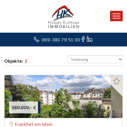
069-380 79 51 00
Objekte:
1
360.000,- €
Frankfurt am Main