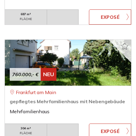
687 m²
FLÄCHE
NEU
760.000,- €
Frankfurt am Main
gepflegtes Mehrfamilienhaus mit Nebengebäude
Mehrfamilienhaus
304 m²
FLÄCHE