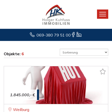
069-380 79 51 00
Objekte:
6
1.845.000,- €
Weilburg