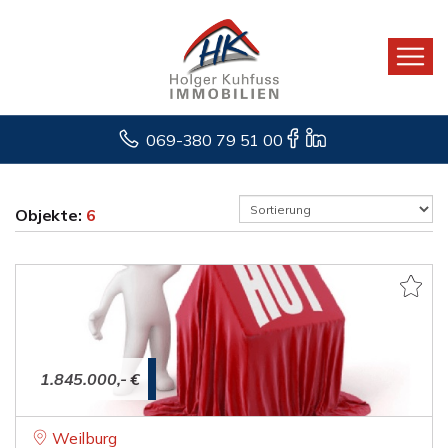
069-380 79 51 00
Objekte:
6
1.845.000,- €
Weilburg