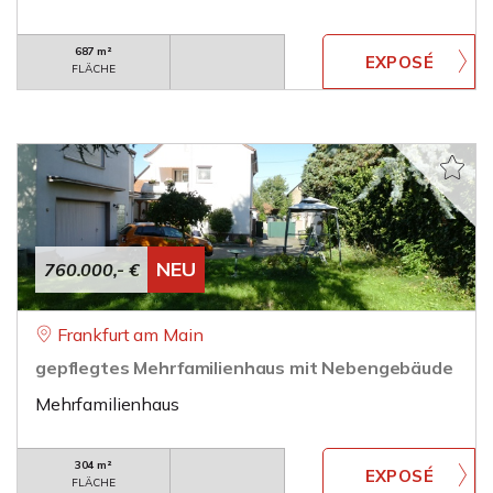
687 m²
FLÄCHE
NEU
760.000,- €
Frankfurt am Main
gepflegtes Mehrfamilienhaus mit Nebengebäude
Mehrfamilienhaus
304 m²
FLÄCHE