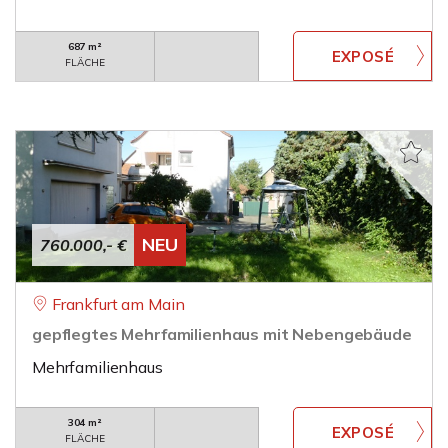
687 m²
FLÄCHE
NEU
760.000,- €
Frankfurt am Main
gepflegtes Mehrfamilienhaus mit Nebengebäude
Mehrfamilienhaus
304 m²
FLÄCHE