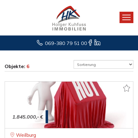
069-380 79 51 00
Objekte:
6
1.845.000,- €
Weilburg