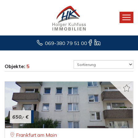
069-380 79 51 00
Objekte:
5
650,- €
Frankfurt am Main