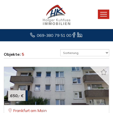
069-380 79 51 00
Objekte:
5
650,- €
Frankfurt am Main