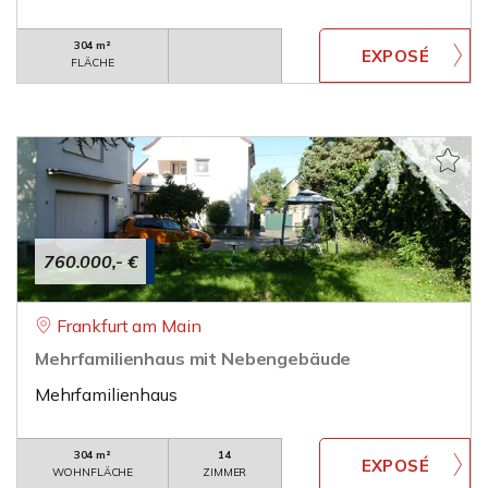
304 m²
FLÄCHE
760.000,- €
Frankfurt am Main
Mehrfamilienhaus mit Nebengebäude
Mehrfamilienhaus
304 m²
14
WOHNFLÄCHE
ZIMMER