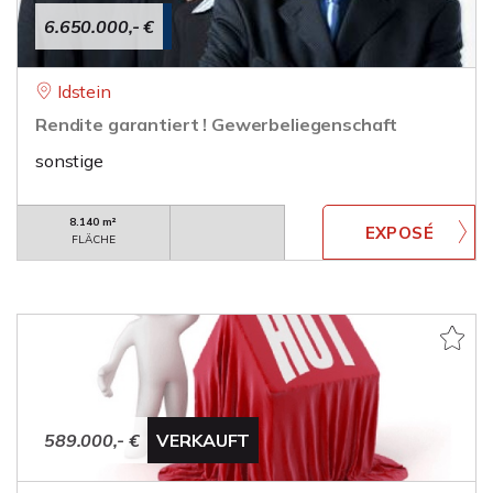
6.650.000,- €
Idstein
Rendite garantiert ! Gewerbeliegenschaft
sonstige
8.140 m²
FLÄCHE
589.000,- €
VERKAUFT