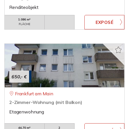
Renditeobjekt
1.086 m²
FLÄCHE
650,- €
Frankfurt am Main
2-Zimmer-Wohnung (mit Balkon)
Etagenwohnung
44,70 m²
2