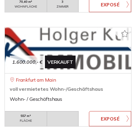
70,40 m²
3
WOHNFLÄCHE
ZIMMER
1.600.000,- €
VERKAUFT
Frankfurt am Main
voll vermietetes Wohn-/Geschäftshaus
Wohn- / Geschäftshaus
557 m²
FLÄCHE